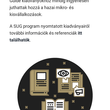
Guide kiadványokhoz mindig ingyenesen
juthattak hozzá a hazai mikro- és
kisvállalkozások.
A SUG program nyomtatott kiadványairól
további információk és referenciák
itt
találhatók
.