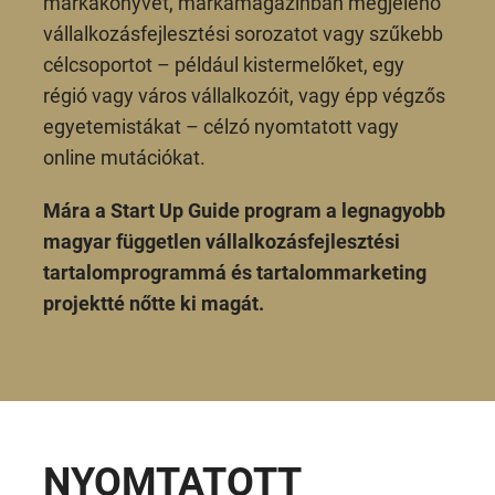
márkakönyvet, márkamagazinban megjelenő
vállalkozásfejlesztési sorozatot vagy szűkebb
célcsoportot – például kistermelőket, egy
régió vagy város vállalkozóit, vagy épp végzős
egyetemistákat – célzó nyomtatott vagy
online mutációkat.
Mára a Start Up Guide program a legnagyobb
magyar független vállalkozásfejlesztési
tartalomprogrammá és tartalommarketing
projektté nőtte ki magát.
NYOMTATOTT